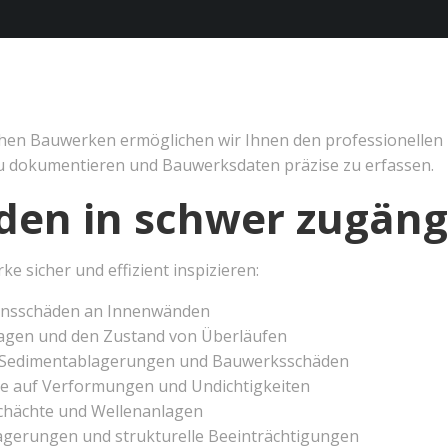
chen Bauwerken ermöglichen wir Ihnen den professionellen 
zu dokumentieren und Bauwerksdaten präzise zu erfassen.
den in schwer zugän
 sicher und effizient inspizieren:
sionsschäden an Innenwänden
agen und den Zustand von Überläufen
e Sedimentablagerungen und Bauwerksschäden
e auf Verformungen und Undichtigkeiten
Schächte und Wellenanlagen
lagerungen und strukturelle Beeinträchtigungen