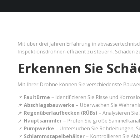
Mit über drei Jahren Erfahrung in abwassertechnis
Inspektionsdrohnen effizient zu steuern, Schäden 
Erkennen Sie Schä
Mit Ihrer Drohne können Sie verschiedenste Bauwerke
📌
Faultürme
– Identifizieren Sie Risse und Korro
📌
Abschlagsbauwerke
– Überwachen Sie Wehranl
📌
Regenüberlaufbecken (RÜBs)
– Analysieren Si
📌
Hauptsammler
– Prüfen Sie große Sammelkanäl
📌
Pumpwerke
– Untersuchen Sie Rohrleitungen, 
📌
Schlammstapelbehälter
– Kontrollieren Sie Ab